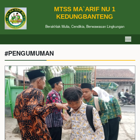
MTSS MA`ARIF NU 1
KEDUNGBANTENG
Berakhlak Mulia, Cendikia, Berwawasan Lingkungan
#PENGUMUMAN