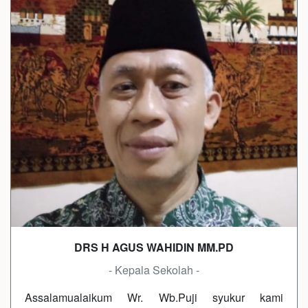
DRS H AGUS WAHIDIN MM.PD
- Kepala Sekolah -
Assalamualaikum Wr. Wb.Puji syukur kami