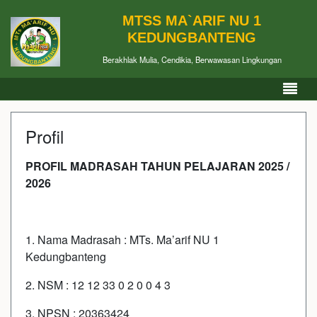
MTSS MA`ARIF NU 1
KEDUNGBANTENG
Berakhlak Mulia, Cendikia, Berwawasan Lingkungan
Profil
PROFIL MADRASAH TAHUN PELAJARAN 2025 /
2026
1. Nama Madrasah : MTs. Ma’arif NU 1
Kedungbanteng
2. NSM : 12 12 33 0 2 0 0 4 3
3. NPSN : 20363424