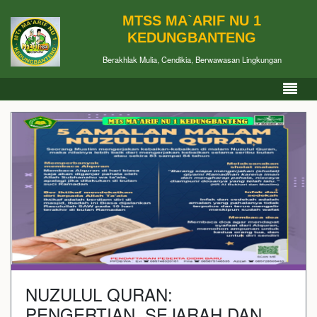
MTSS MA`ARIF NU 1
KEDUNGBANTENG
Berakhlak Mulia, Cendikia, Berwawasan Lingkungan
NUZULUL QURAN:
PENGERTIAN, SEJARAH DAN