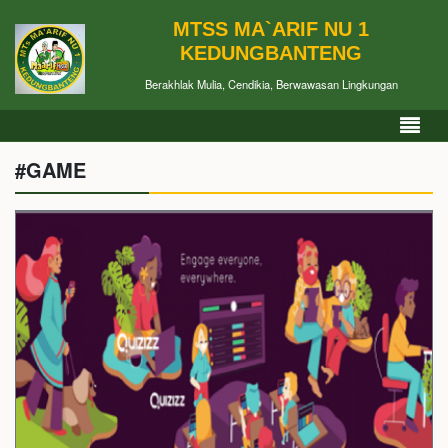
MTSS MA`ARIF NU 1
KEDUNGBANTENG
Berakhlak Mulia, Cendikia, Berwawasan Lingkungan
#GAME