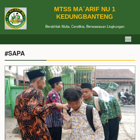
MTSS MA`ARIF NU 1
KEDUNGBANTENG
Berakhlak Mulia, Cendikia, Berwawasan Lingkungan
#SAPA