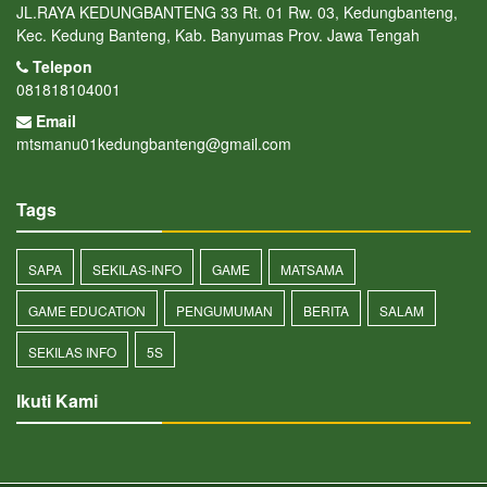
JL.RAYA KEDUNGBANTENG 33 Rt. 01 Rw. 03, Kedungbanteng,
Kec. Kedung Banteng, Kab. Banyumas Prov. Jawa Tengah
Telepon
081818104001
Email
mtsmanu01kedungbanteng@gmail.com
Tags
SAPA
SEKILAS-INFO
GAME
MATSAMA
GAME EDUCATION
PENGUMUMAN
BERITA
SALAM
SEKILAS INFO
5S
Ikuti Kami